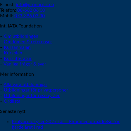
E-post:
info@pronordic.eu
Telefon:
08-662 06 00
Mobil:
073-386 03 30
Int. IATA Foundation
–
Om utbildningen
–
Omdömen & referenser
–
Kursanmälan
–
Kursplan
–
Kurslitteratur
–
Vanliga frågor & svar
Mer information
–
Alla våra utbildningar
–
Utbildningar för privatpersoner
–
Utbildningar för resebyråer
–
Ordlista
Senaste nytt
ProNordic fyller 20 år i år – Firar med utmärkelse för
fjärde året i rad