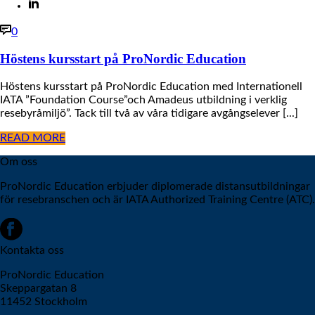
0
Höstens kursstart på ProNordic Education
Höstens kursstart på ProNordic Education med Internationell
IATA ”Foundation Course”och Amadeus utbildning i verklig
resebyråmiljö”. Tack till två av våra tidigare avgångselever [...]
READ MORE
Om oss
ProNordic Education erbjuder diplomerade distansutbildningar
för resebranschen och är IATA Authorized Training Centre (ATC).
Kontakta oss
ProNordic Education
Skeppargatan 8
11452 Stockholm