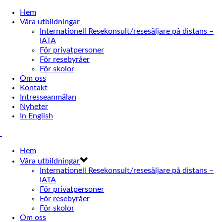
Hem
Våra utbildningar
Internationell Resekonsult/resesäljare på distans –
IATA
För privatpersoner
För resebyråer
För skolor
Om oss
Kontakt
Intresseanmälan
Nyheter
In English
Hem
Våra utbildningar
Internationell Resekonsult/resesäljare på distans –
IATA
För privatpersoner
För resebyråer
För skolor
Om oss