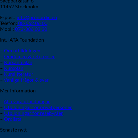
Skeppargatan 8
11452 Stockholm
E-post:
info@pronordic.eu
Telefon:
08-662 06 00
Mobil:
073-386 03 30
Int. IATA Foundation
–
Om utbildningen
–
Omdömen & referenser
–
Kursanmälan
–
Kursplan
–
Kurslitteratur
–
Vanliga frågor & svar
Mer information
–
Alla våra utbildningar
–
Utbildningar för privatpersoner
–
Utbildningar för resebyråer
–
Ordlista
Senaste nytt