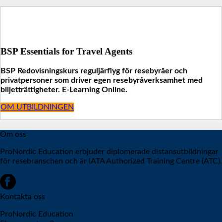
BSP Essentials for Travel Agents
BSP Redovisningskurs reguljärflyg för resebyråer och
privatpersoner som driver egen resebyråverksamhet med
biljetträttigheter. E-Learning Online.
OM UTBILDNINGEN
Om oss
ProNordic Education erbjuder diplomerade distansutbildningar
för resebranschen och är IATA Authorized Training Centre (ATC).
Kontakta oss
ProNordic Education