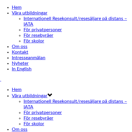
Hem
Våra utbildningar
Internationell Resekonsult/resesäljare på distans –
IATA
För privatpersoner
För resebyråer
För skolor
Om oss
Kontakt
Intresseanmälan
Nyheter
In English
Hem
Våra utbildningar
Internationell Resekonsult/resesäljare på distans –
IATA
För privatpersoner
För resebyråer
För skolor
Om oss