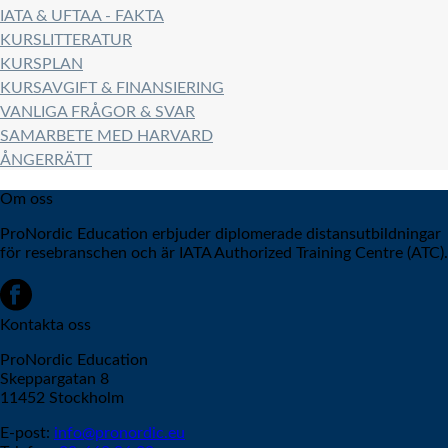
IATA & UFTAA - FAKTA
KURSLITTERATUR
KURSPLAN
KURSAVGIFT & FINANSIERING
VANLIGA FRÅGOR & SVAR
SAMARBETE MED HARVARD
ÅNGERRÄTT
Om oss
ProNordic Education erbjuder diplomerade distansutbildningar
för resebranschen och är IATA Authorized Training Centre (ATC).
Kontakta oss
ProNordic Education
Skeppargatan 8
11452 Stockholm
E-post:
info@pronordic.eu