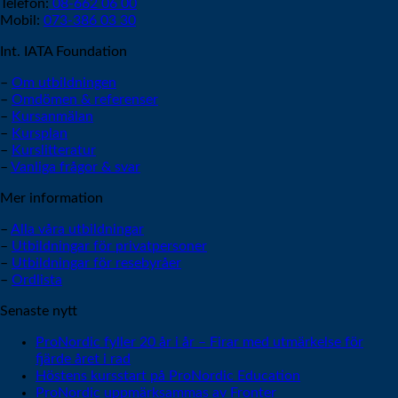
Telefon:
08-662 06 00
Mobil:
073-386 03 30
Int. IATA Foundation
–
Om utbildningen
–
Omdömen & referenser
–
Kursanmälan
–
Kursplan
–
Kurslitteratur
–
Vanliga frågor & svar
Mer information
–
Alla våra utbildningar
–
Utbildningar för privatpersoner
–
Utbildningar för resebyråer
–
Ordlista
Senaste nytt
ProNordic fyller 20 år i år – Firar med utmärkelse för
fjärde året i rad
Höstens kursstart på ProNordic Education
ProNordic uppmärksammas av Fronter