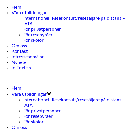
Hem
Våra utbildningar
Internationell Resekonsult/resesäljare på distans –
IATA
För privatpersoner
För resebyråer
För skolor
Om oss
Kontakt
Intresseanmälan
Nyheter
In English
Hem
Våra utbildningar
Internationell Resekonsult/resesäljare på distans –
IATA
För privatpersoner
För resebyråer
För skolor
Om oss